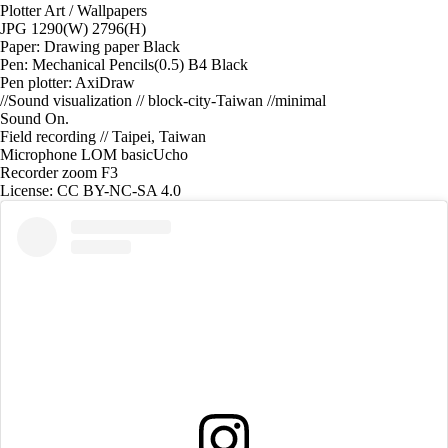
Plotter Art / Wallpapers
JPG 1290(W) 2796(H)
Paper: Drawing paper Black
Pen: Mechanical Pencils(0.5) B4 Black
Pen plotter: AxiDraw
//Sound visualization // block-city-Taiwan //minimal
Sound On.
Field recording // Taipei, Taiwan
Microphone LOM basicUcho
Recorder zoom F3
License: CC BY-NC-SA 4.0