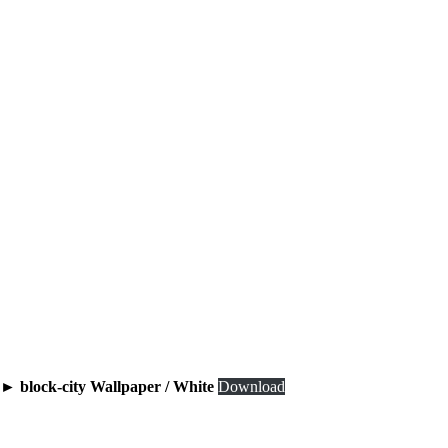
► block-city Wallpaper / White
Download
block-city Wallpaper / Black