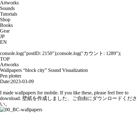
Artworks
Sounds
Tutorials
Shop
Books
Gear
JP
EN
console.log("postID: 2150");console.log("カウント: 1289");
TOP
Artworks
Wallpapers “block city” Sound Visualization
Pen plotter
Date:
2023-03-09
Wallpapers “block city” Sound Visualization
I made wallpapers for mobile. If you like these, please feel free to
download. 壁紙を作成しました、ご自由にダウンロードくださ
い。
block-city Wallpaper / White