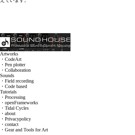
えています。
Artworks
・CodeArt
・Pen plotter
・Collaboration
Sounds
・Field recording
・Code based
Tutorials
・Processing
・openFrameworks
・Tidal Cycles
・about
・Privacypolicy
・contact
・Gear and Tools for Art