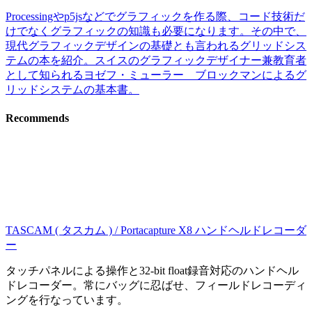
Processingやp5jsなどでグラフィックを作る際、コード技術だ
けでなくグラフィックの知識も必要になります。その中で、
現代グラフィックデザインの基礎とも言われるグリッドシス
テムの本を紹介。スイスのグラフィックデザイナー兼教育者
として知られるヨゼフ・ミューラー゠ブロックマンによるグ
リッドシステムの基本書。
Recommends
TASCAM ( タスカム ) / Portacapture X8 ハンドヘルドレコーダ
ー
タッチパネルによる操作と32-bit float録音対応のハンドヘル
ドレコーダー。常にバッグに忍ばせ、フィールドレコーディ
ングを行なっています。