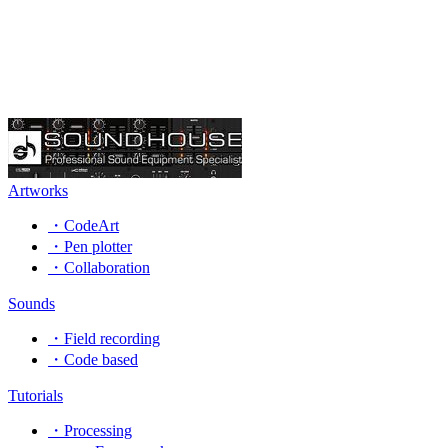
Artworks
・CodeArt
・Pen plotter
・Collaboration
Sounds
・Field recording
・Code based
Tutorials
・Processing