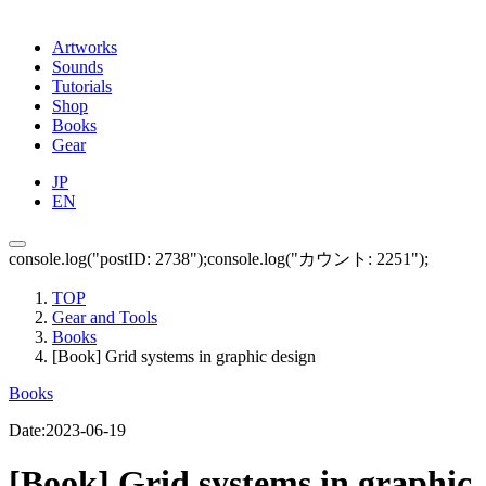
Artworks
Sounds
Tutorials
Shop
Books
Gear
JP
EN
console.log("postID: 2738");console.log("カウント: 2251");
TOP
Gear and Tools
Books
[Book] Grid systems in graphic design
Books
Date:
2023-06-19
[Book] Grid systems in graphic