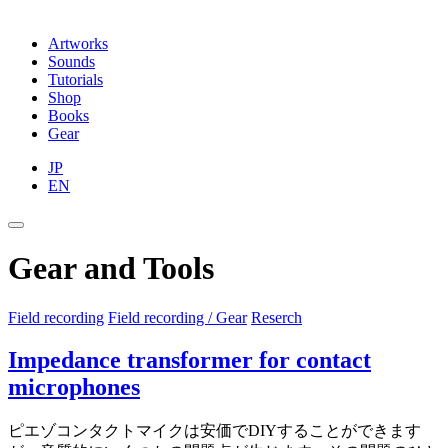
Artworks
Sounds
Tutorials
Shop
Books
Gear
JP
EN
Gear and Tools
Field recording
Field recording / Gear
Reserch
Impedance transformer for contact
microphones
ピエゾコンタクトマイクは安価でDIYすることができます