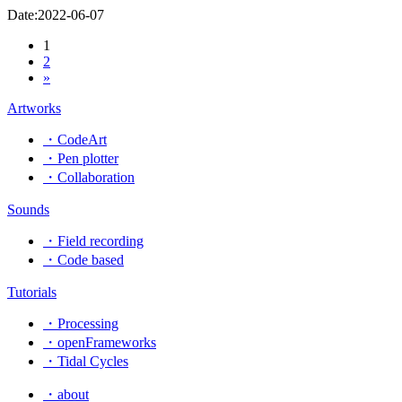
Date:
2022-06-07
1
2
»
Artworks
・CodeArt
・Pen plotter
・Collaboration
Sounds
・Field recording
・Code based
Tutorials
・Processing
・openFrameworks
・Tidal Cycles
・about