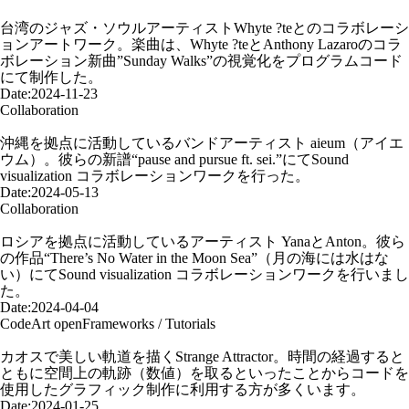
Collaboration | “Sunday Walks” Whyte 壞特 ?te
台湾のジャズ・ソウルアーティストWhyte ?teとのコラボレーシ
ョンアートワーク。楽曲は、Whyte ?teとAnthony Lazaroのコラ
ボレーション新曲”Sunday Walks”の視覚化をプログラムコード
にて制作した。
Date:
2024-11-23
Collaboration
Collaboration | “pause and pursue ft. sei.” aieum
沖縄を拠点に活動しているバンドアーティスト aieum（アイエ
ウム）。彼らの新譜“pause and pursue ft. sei.”にてSound
visualization コラボレーションワークを行った。
Date:
2024-05-13
Collaboration
Collaboration | “There’s No Water in the Moon Sea” Yana and Anton
ロシアを拠点に活動しているアーティスト YanaとAnton。彼ら
の作品“There’s No Water in the Moon Sea”（月の海には水はな
い）にてSound visualization コラボレーションワークを行いまし
た。
Date:
2024-04-04
CodeArt
openFrameworks / Tutorials
The Strange Attractors | Code and Equations
カオスで美しい軌道を描くStrange Attractor。時間の経過すると
ともに空間上の軌跡（数値）を取るといったことからコードを
使用したグラフィック制作に利用する方が多くいます。
Date:
2024-01-25