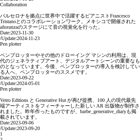
Collaboration
Collaboration | “Añoranza in Mexico” Francesco Tristano
バルセロナを拠点に世界中で活躍するピアニストFrancesco
Tristanoとのコラボレーションワーク。メキシコで開催された
añoranzaのステージにて音の視覚化を行った。
Date:
2023-11-30
/
Update:
2024-11-23
Pen plotter
ペンプロッターをはじめよう。Pen plotter for code graphics.
ペンプロッターやその他のドローイング マシンの利用は、現
代のジェネラティブアート、デジタルアートシーンの重要なも
のとなっています。今後、ペンプロッターの導入を検討してい
る人へ、ペンプロッターのススメです。
Date:
2023-09-22
/
Update:
2024-05-01
Pen plotter
Tracing the Line: the art of drawing machines and pen plotters
Vetro Editions と Generative Hut が再び提携、100 人の現代最先
端アーティストをフィーチャーした新しい AR 出版物が制作さ
れました。昨年作ったものですが、barbe_generative_diaryも掲
載されています。
Date:
2023-09-06
/
Update:
2023-09-20
1
2