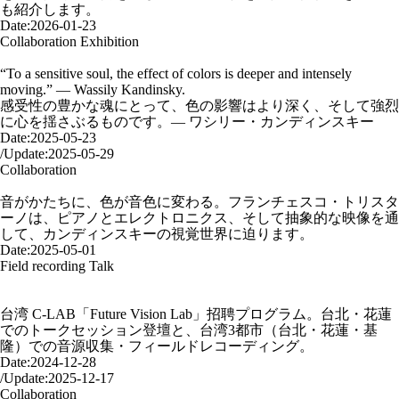
も紹介します。
Date:
2026-01-23
Collaboration
Exhibition
Listen to Color / Wassily Kandinsky – Francesco Tristano
“To a sensitive soul, the effect of colors is deeper and intensely
moving.” — Wassily Kandinsky.
感受性の豊かな魂にとって、色の影響はより深く、そして強烈
に心を揺さぶるものです。— ワシリー・カンディンスキー
Date:
2025-05-23
/
Update:
2025-05-29
Collaboration
FRANCESCO TRISTANO: »deconstruct«
音がかたちに、色が音色に変わる。フランチェスコ・トリスタ
ーノは、ピアノとエレクトロニクス、そして抽象的な映像を通
して、カンディンスキーの視覚世界に迫ります。
Date:
2025-05-01
Field recording
Talk
創作及花蓮短期駐地分享會 ｜Field recording 台湾 花蓮,台北, 基
隆）
台湾 C-LAB「Future Vision Lab」招聘プログラム。台北・花蓮
でのトークセッション登壇と、台湾3都市（台北・花蓮・基
隆）での音源収集・フィールドレコーディング。
Date:
2024-12-28
/
Update:
2025-12-17
Collaboration