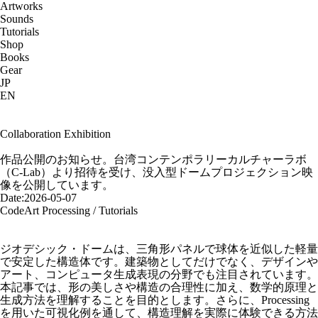
Artworks
Sounds
Tutorials
Shop
Books
Gear
JP
EN
Artworks
Collaboration
Exhibition
Drawing Silence / FUTURE VISION LAB 2026
作品公開のお知らせ。台湾コンテンポラリーカルチャーラボ
（C-Lab）より招待を受け、没入型ドームプロジェクション映
像を公開しています。
Date:
2026-05-07
CodeArt
Processing / Tutorials
バックミンスター・フラーのジオデシック・ドーム・スフィア
｜数学・構造・思想からコード実装まで
ジオデシック・ドームは、三角形パネルで球体を近似した軽量
で安定した構造体です。建築物としてだけでなく、デザインや
アート、コンピュータ生成表現の分野でも注目されています。
本記事では、形の美しさや構造の合理性に加え、数学的原理と
生成方法を理解することを目的とします。さらに、Processing
を用いた可視化例を通して、構造理解を実際に体験できる方法