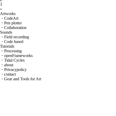
3
»
Artworks
・CodeArt
・Pen plotter
・Collaboration
Sounds
・Field recording
・Code based
Tutorials
・Processing
・openFrameworks
・Tidal Cycles
・about
・Privacypolicy
・contact
・Gear and Tools for Art