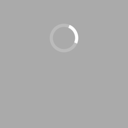
す。本書”Generative Des
ブアートのさまざまなアイデア
Date:
2022-02-24
/
Update:
Books
[Book] Process
プログラミングをはじめたいけ
るか」「何を作りたい」かなど
す。本書は、コンピュータープ
かりやすく解説されています。
Date:
2022-03-04
/
Update: