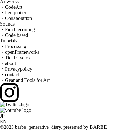
Artworks
・CodeArt
・Pen plotter
・Collaboration
Sounds
・Field recording
・Code based
Tutorials
・Processing
・openFrameworks
・Tidal Cycles
・about
・Privacypolicy
・contact
・Gear and Tools for Art
JP
EN
©2023 barbe_generative_diary. presented by BARBE