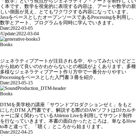
「数学」という視点からジェネラティブ・アートを制作してい
く本です。数学を視覚的に表現する内容は、アートや数学の新
しい側面が見え、とてもワクワクする内容になっています。
JavaをベースとしたオープンソースであるProcessingを利用し、
数学とアート、プログラムを同時に学んでいきます。
Date:
2022-03-05
/
Update:
2022-03-04
Books
Generative art のすすめ、ビギナーのためのProcessing 入門書３
冊
ジェネラティブアートが注目される中、やってみたいけどどこ
から始めて良いのかわからないとの相談がよくあります。多種
多様なジェネラティブアート作り方中で一番分かりやすい
Processingをベースとした入門書３冊を紹介。
Date:
2023-05-15
Books
[Book] サウンドプロダクション入門 DAWの基礎と実践
DTMを美学校の講座「サウンドプロダクションゼミ」をもと
にしたDTM 入門書です。解説する際のDAWソフトはDJカルチ
ャーに深く関わっているAbleton Liveを利用してサウンド制作
を行なっていきます。本書の面白かったところは、単なるHow
to本と違って、「聴く」ところから始まります。
Date:
2022-04-25