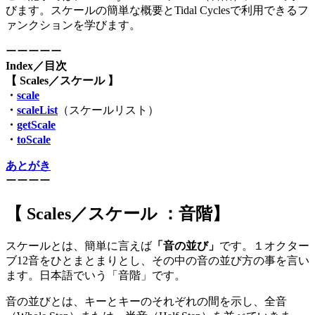
びます。スケールの簡単な概要とTidal Cyclesで利用できるフ
ァンクションを学びます。
ーーーーー
Index／目次
【 Scales／スケール 】
・
scale
・
scaleList
（スケールリスト）
・
getScale
・
toScale
あとがき
ーーーー
【 Scales／スケール ：音階】
スケールとは、簡単に言えば
「音の並び」
です。１オクター
ブ12音をひとまとまりとし、その中の音の並び方の事を言い
ます。日本語でいう「音階」です。
音の並びとは、キーとキーのそれぞれの間を示し、全音