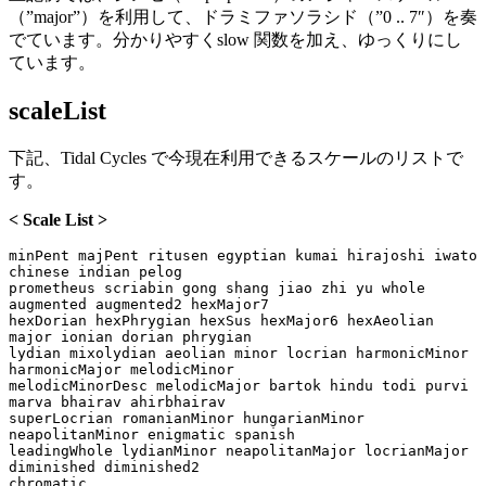
（”major”）を利用して、ドラミファソラシド（”0 .. 7″）を奏
でています。分かりやすくslow 関数を加え、ゆっくりにし
ています。
scaleList
下記、Tidal Cycles で今現在利用できるスケールのリストで
す。
< Scale List >
minPent majPent ritusen egyptian kumai hirajoshi iwato 
chinese indian pelog 

prometheus scriabin gong shang jiao zhi yu whole 
augmented augmented2 hexMajor7 

hexDorian hexPhrygian hexSus hexMajor6 hexAeolian 
major ionian dorian phrygian 

lydian mixolydian aeolian minor locrian harmonicMinor 
harmonicMajor melodicMinor 

melodicMinorDesc melodicMajor bartok hindu todi purvi 
marva bhairav ahirbhairav 

superLocrian romanianMinor hungarianMinor 
neapolitanMinor enigmatic spanish 

leadingWhole lydianMinor neapolitanMajor locrianMajor 
diminished diminished2 

chromatic