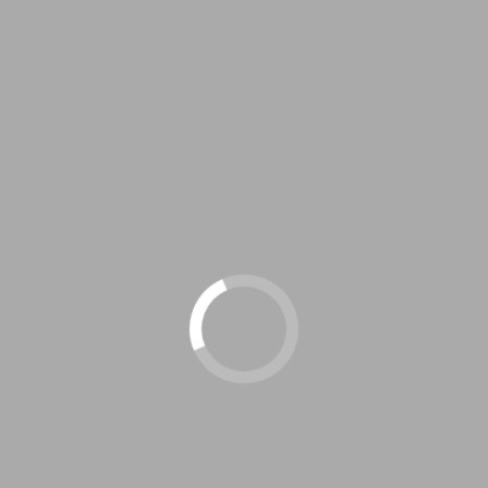
Recommends
TASCAM ( タスカム ) / Portacapture X8 ハンドヘルドレコ
ーダー
タッチパネルによる操作と32-bit float録音対応のハンドヘルド
レコーダー。常にバッグに忍ばせ、フィールドレコーディング
を行なっています。
TEENAGE ENGINEERING ( ティーンエイジ エンジニアリン
グ ) / OP-1 field
OP–1 fieldは前作名機OP–1の最新機。シンセ、ドラム、シーケ