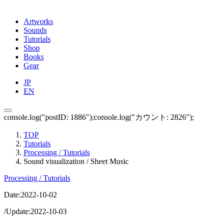
Artworks
Sounds
Tutorials
Shop
Books
Gear
JP
EN
console.log("postID: 1886");console.log("カウント: 2826");
TOP
Tutorials
Processing / Tutorials
Sound visualization / Sheet Music
Processing / Tutorials
Date:
2022-10-02
/
Update:
2022-10-03