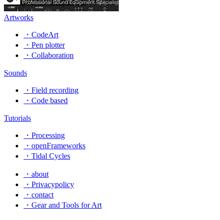
Artworks
・CodeArt
・Pen plotter
・Collaboration
Sounds
・Field recording
・Code based
Tutorials
・Processing
・openFrameworks
・Tidal Cycles
・about
・Privacypolicy
・contact
・Gear and Tools for Art