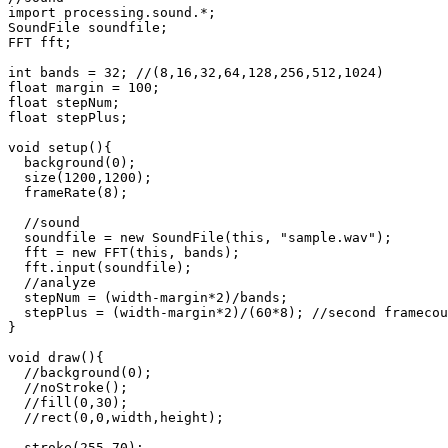
import
 processing
.
sound
.
*
;
SoundFile
 soundfile
;
FFT
 fft
;
int
 bands 
=
32
;
//(8,16,32,64,128,256,512,1024)
float
 margin 
=
100
;
float
 stepNum
;
float
 stepPlus
;
void
setup
(
)
{
background
(
0
)
;
size
(
1200
,
1200
)
;
frameRate
(
8
)
;
//sound
  soundfile 
=
new
SoundFile
(
this
,
"sample.wav"
)
;
  fft 
=
new
FFT
(
this
,
 bands
)
;
  fft
.
input
(
soundfile
)
;
//analyze
  stepNum 
=
(
width
-
margin
*
2
)
/
bands
;
  stepPlus 
=
(
width
-
margin
*
2
)
/
(
60
*
8
)
;
//second framecou
}
void
draw
(
)
{
//background(0);
//noStroke();
//fill(0,30);
//rect(0,0,width,height);
stroke
(
255
,
70
)
;