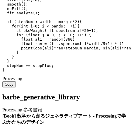
smooth
(
)
;
noFill
(
)
;
  fft
.
analyze
(
)
;
if
(
stepNum 
<
 width 
-
 margin
*
2
)
{
for
(
int
 i
=
0
;
 i 
<
 bands
;
+
+
i
)
{
strokeWeight
(
fft
.
spectrum
[
i
]
*
50
+
1
)
;
for
(
float
 j 
=
0
;
 j 
<
10
;
+
+
j
)
{
float
 ali 
=
random
(
360
)
;
float
 ran 
=
(
fft
.
spectrum
[
i
]
*
width
/
5
+
1
)
*
(
1
-
point
(
cos
(
ali
)
*
ran
+
stepNum
+
margin
,
sin
(
ali
)
*
ran
}
}
}
  stepNum 
+=
 stepPlus
;
}
Processing
Copy
barbe_generative_library
Processing 参考書籍
[Book] 数学から創るジェネラティブアート - Processingで学
ぶかたちのデザイン